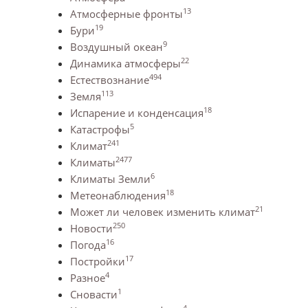
13
Атмосферные фронты
19
Бури
9
Воздушный океан
22
Динамика атмосферы
494
Естествознание
113
Земля
18
Испарение и конденсация
5
Катастрофы
241
Климат
2477
Климаты
6
Климаты Земли
18
Метеонаблюдения
21
Может ли человек изменить климат
250
Новости
16
Погода
17
Постройки
4
Разное
1
Сновасти
4