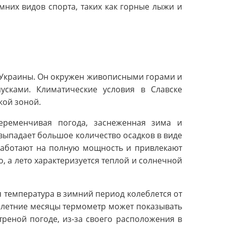
них видов спорта, таких как горные лыжи и
 Украины. Он окружен живописными горами и
сками. Климатические условия в Славске
кой зоной.
еременчивая погода, заснеженная зима и
выпадает большое количество осадков в виде
работают на полную мощность и привлекают
о, а лето характеризуется теплой и солнечной
я температура в зимний период колеблется от
а в летние месяцы термометр может показывать
треной погоде, из-за своего расположения в