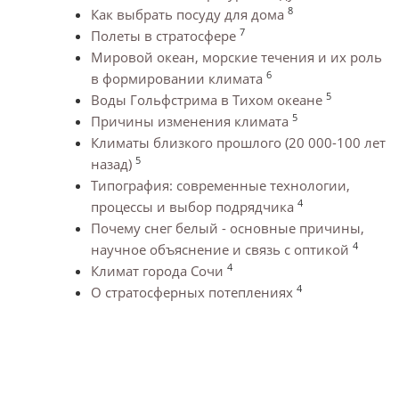
8
Как выбрать посуду для дома
7
Полеты в стратосфере
Мировой океан, морские течения и их роль
6
в формировании климата
5
Воды Гольфстрима в Тихом океане
5
Причины изменения климата
Климаты близкого прошлого (20 000-100 лет
5
назад)
Типография: современные технологии,
4
процессы и выбор подрядчика
Почему снег белый - основные причины,
4
научное объяснение и связь с оптикой
4
Климат города Сочи
4
О стратосферных потеплениях