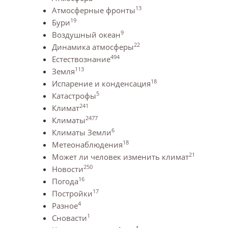
13
Атмосферные фронты
19
Бури
9
Воздушный океан
22
Динамика атмосферы
494
Естествознание
113
Земля
18
Испарение и конденсация
5
Катастрофы
241
Климат
2477
Климаты
6
Климаты Земли
18
Метеонаблюдения
21
Может ли человек изменить климат
250
Новости
16
Погода
17
Постройки
4
Разное
1
Сновасти
4