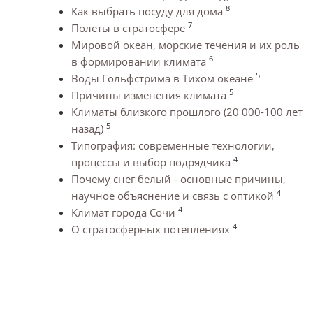
8
Как выбрать посуду для дома
7
Полеты в стратосфере
Мировой океан, морские течения и их роль
6
в формировании климата
5
Воды Гольфстрима в Тихом океане
5
Причины изменения климата
Климаты близкого прошлого (20 000-100 лет
5
назад)
Типография: современные технологии,
4
процессы и выбор подрядчика
Почему снег белый - основные причины,
4
научное объяснение и связь с оптикой
4
Климат города Сочи
4
О стратосферных потеплениях