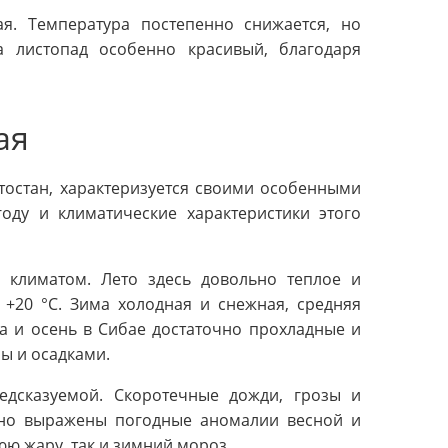
я. Температура постепенно снижается, но
 листопад особенно красивый, благодаря
ая
тостан, характеризуется своими особенными
оду и климатические характеристики этого
 климатом. Лето здесь довольно теплое и
 +20 °C. Зима холодная и снежная, средняя
на и осень в Сибае достаточно прохладные и
ы и осадками.
дсказуемой. Скоротечные дожди, грозы и
енно выражены погодные аномалии весной и
юю жару, так и зимний мороз.