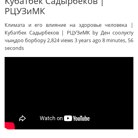
Кубатбек Садырбеков |
РЦУЗиМК
Климата и его влияние на здоровье человека |
Кубатбек Садырбеков | РЦУЗиМК by Ден соолукту
чыңдоо борбору 2,824 views 3 years ago 8 minutes, 56
seconds