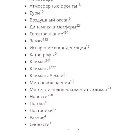
13
Атмосферные фронты
19
Бури
9
Воздушный океан
22
Динамика атмосферы
494
Естествознание
113
Земля
18
Испарение и конденсация
5
Катастрофы
241
Климат
2477
Климаты
6
Климаты Земли
18
Метеонаблюдения
21
Может ли человек изменить климат
250
Новости
16
Погода
17
Постройки
4
Разное
1
Сновасти
4