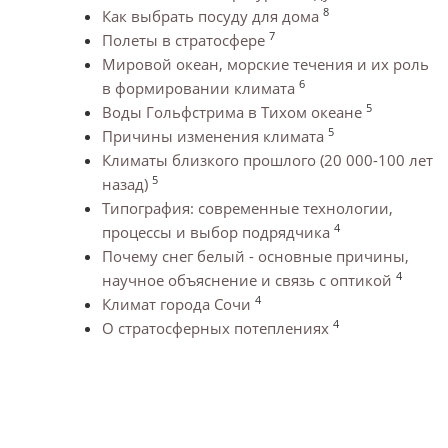
8
Как выбрать посуду для дома
7
Полеты в стратосфере
Мировой океан, морские течения и их роль
6
в формировании климата
5
Воды Гольфстрима в Тихом океане
5
Причины изменения климата
Климаты близкого прошлого (20 000-100 лет
5
назад)
Типография: современные технологии,
4
процессы и выбор подрядчика
Почему снег белый - основные причины,
4
научное объяснение и связь с оптикой
4
Климат города Сочи
4
О стратосферных потеплениях