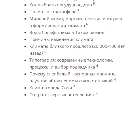
8
Как выбрать посуду для дома
7
Полеты в стратосфере
Мировой океан, морские течения и их роль
6
в формировании климата
5
Воды Гольфстрима в Тихом океане
5
Причины изменения климата
Климаты близкого прошлого (20 000-100 лет
5
назад)
Типография: современные технологии,
4
процессы и выбор подрядчика
Почему снег белый - основные причины,
4
научное объяснение и связь с оптикой
4
Климат города Сочи
4
О стратосферных потеплениях