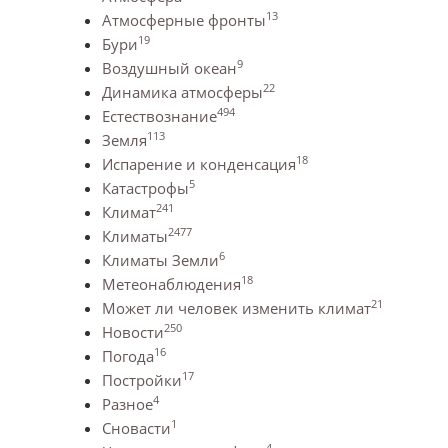
13
Атмосферные фронты
19
Бури
9
Воздушный океан
22
Динамика атмосферы
494
Естествознание
113
Земля
18
Испарение и конденсация
5
Катастрофы
241
Климат
2477
Климаты
6
Климаты Земли
18
Метеонаблюдения
21
Может ли человек изменить климат
250
Новости
16
Погода
17
Постройки
4
Разное
1
Сновасти
4