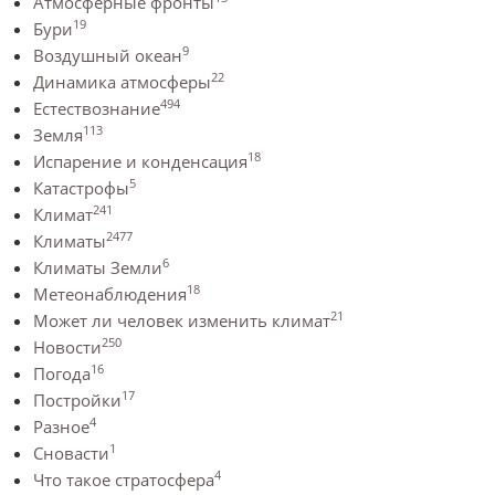
Атмосферные фронты
19
Бури
9
Воздушный океан
22
Динамика атмосферы
494
Естествознание
113
Земля
18
Испарение и конденсация
5
Катастрофы
241
Климат
2477
Климаты
6
Климаты Земли
18
Метеонаблюдения
21
Может ли человек изменить климат
250
Новости
16
Погода
17
Постройки
4
Разное
1
Сновасти
4
Что такое стратосфера