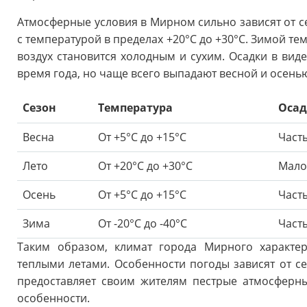
Атмосферные условия в Мирном сильно зависят от се
с температурой в пределах +20°C до +30°C. Зимой тем
воздух становится холодным и сухим. Осадки в виде
время года, но чаще всего выпадают весной и осень
Сезон
Температура
Оса
Весна
От +5°C до +15°C
Част
Лето
От +20°C до +30°C
Мало
Осень
От +5°C до +15°C
Част
Зима
От -20°C до -40°C
Част
Таким образом, климат города Мирного характе
теплыми летами. Особенности погоды зависят от се
предоставляет своим жителям пестрые атмосферн
особенности.