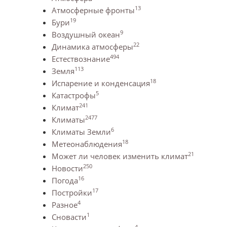
13
Атмосферные фронты
19
Бури
9
Воздушный океан
22
Динамика атмосферы
494
Естествознание
113
Земля
18
Испарение и конденсация
5
Катастрофы
241
Климат
2477
Климаты
6
Климаты Земли
18
Метеонаблюдения
21
Может ли человек изменить климат
250
Новости
16
Погода
17
Постройки
4
Разное
1
Сновасти
4