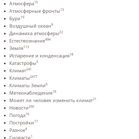
15
Атмосфера
13
Атмосферные фронты
19
Бури
9
Воздушный океан
22
Динамика атмосферы
494
Естествознание
113
Земля
18
Испарение и конденсация
5
Катастрофы
241
Климат
2477
Климаты
6
Климаты Земли
18
Метеонаблюдения
21
Может ли человек изменить климат
250
Новости
16
Погода
17
Постройки
4
Разное
1
Сновасти