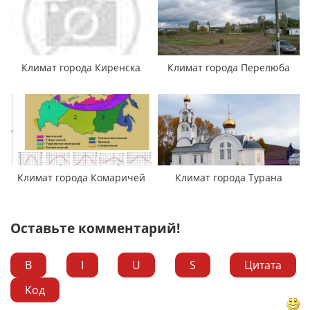
Климат города Киренска
Климат города Перелюба
Климат города Комаричей
Климат города Турана
Оставьте комментарий!
B
I
U
S
Цитата
Код