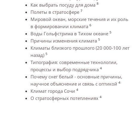
8
Как выбрать посуду для дома
7
Полеты в стратосфере
Мировой океан, морские течения и их роль
6
в формировании климата
5
Воды Гольфстрима в Тихом океане
5
Причины изменения климата
Климаты близкого прошлого (20 000-100 лет
5
назад)
Типография: современные технологии,
4
процессы и выбор подрядчика
Почему снег белый - основные причины,
4
научное объяснение и связь с оптикой
4
Климат города Сочи
4
О стратосферных потеплениях