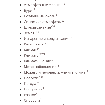
13
Атмосферные фронты
19
Бури
9
Воздушный океан
22
Динамика атмосферы
494
Естествознание
113
Земля
18
Испарение и конденсация
5
Катастрофы
241
Климат
2477
Климаты
6
Климаты Земли
18
Метеонаблюдения
21
Может ли человек изменить климат
250
Новости
16
Погода
17
Постройки
4
Разное
1
Сновасти
4