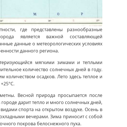
ности, где представлены разнообразные
города является важной составляющей
анные данные о метеорологических условиях
бенности данного региона.
ктеризующийся мягкими зимами и теплыми
ительное количество солнечных дней в году.
м количеством осадков. Лето здесь теплое и
 +25°C.
метны. Весной природа просыпается после
в городе дарит тепло и много солнечных дней,
видами спорта на открытом воздухе. Осень в
рохладными вечерами. Зима приносит с собой
зочного покрова белоснежного пуха.