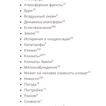
13
Атмосферные фронты
19
Бури
9
Воздушный океан
22
Динамика атмосферы
494
Естествознание
113
Земля
18
Испарение и конденсация
5
Катастрофы
241
Климат
2477
Климаты
6
Климаты Земли
18
Метеонаблюдения
21
Может ли человек изменить климат
250
Новости
16
Погода
17
Постройки
4
Разное
1
Сновасти
4