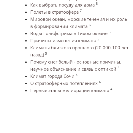
8
Как выбрать посуду для дома
7
Полеты в стратосфере
Мировой океан, морские течения и их роль
6
в формировании климата
5
Воды Гольфстрима в Тихом океане
5
Причины изменения климата
Климаты близкого прошлого (20 000-100 лет
5
назад)
Почему снег белый - основные причины,
4
научное объяснение и связь с оптикой
4
Климат города Сочи
4
О стратосферных потеплениях
4
Первые этапы мелиорации климата