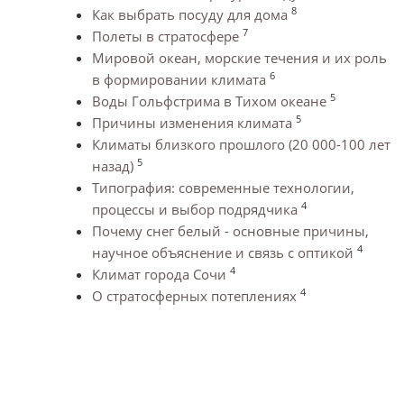
8
Как выбрать посуду для дома
7
Полеты в стратосфере
Мировой океан, морские течения и их роль
6
в формировании климата
5
Воды Гольфстрима в Тихом океане
5
Причины изменения климата
Климаты близкого прошлого (20 000-100 лет
5
назад)
Типография: современные технологии,
4
процессы и выбор подрядчика
Почему снег белый - основные причины,
4
научное объяснение и связь с оптикой
4
Климат города Сочи
4
О стратосферных потеплениях