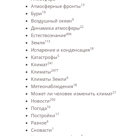
13
Атмосферные фронты
19
Бури
9
Воздушный океан
22
Динамика атмосферы
494
Естествознание
113
Земля
18
Испарение и конденсация
5
Катастрофы
241
Климат
2477
Климаты
6
Климаты Земли
18
Метеонаблюдения
21
Может ли человек изменить климат
250
Новости
16
Погода
17
Постройки
4
Разное
1
Сновасти
4