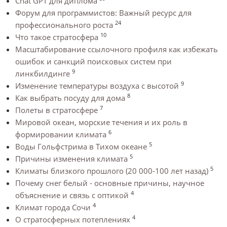
Chat GPT для диплома
Форум для программистов: Важный ресурс для
24
профессионального роста
10
Что такое стратосфера
Масштабирование ссылочного профиля как избежать
ошибок и санкций поисковых систем при
9
линкбилдинге
9
Изменение температуры воздуха с высотой
8
Как выбрать посуду для дома
7
Полеты в стратосфере
Мировой океан, морские течения и их роль в
6
формировании климата
5
Воды Гольфстрима в Тихом океане
5
Причины изменения климата
5
Климаты близкого прошлого (20 000-100 лет назад)
Почему снег белый - основные причины, научное
4
объяснение и связь с оптикой
4
Климат города Сочи
4
О стратосферных потеплениях