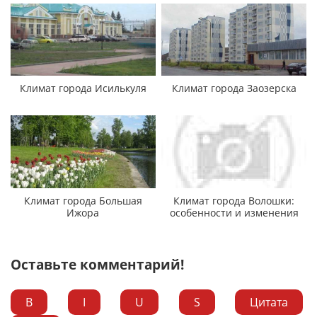
Климат города Исилькуля
Климат города Заозерска
Климат города Большая
Климат города Волошки:
Ижора
особенности и изменения
Оставьте комментарий!
B
I
U
S
Цитата