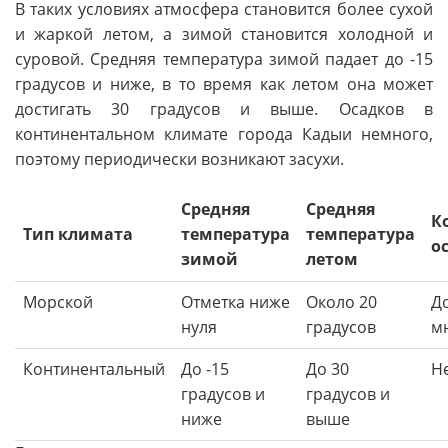
В таких условиях атмосфера становится более сухой
и жаркой летом, а зимой становится холодной и
суровой. Средняя температура зимой падает до -15
градусов и ниже, в то время как летом она может
достигать 30 градусов и выше. Осадков в
континентальном климате города Кадыи немного,
поэтому периодически возникают засухи.
Средняя
Средняя
К
Тип климата
температура
температура
о
зимой
летом
Морской
Отметка ниже
Около 20
Д
нуля
градусов
м
Континентальный
До -15
До 30
Н
градусов и
градусов и
ниже
выше