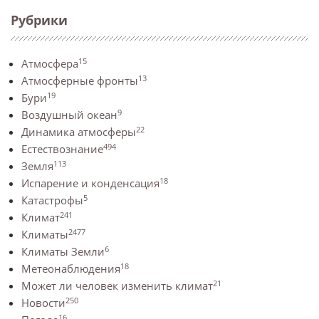
Рубрики
15
Атмосфера
13
Атмосферные фронты
19
Бури
9
Воздушный океан
22
Динамика атмосферы
494
Естествознание
113
Земля
18
Испарение и конденсация
5
Катастрофы
241
Климат
2477
Климаты
6
Климаты Земли
18
Метеонаблюдения
21
Может ли человек изменить климат
250
Новости
16