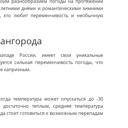
своим разнообразием погоды на протяжении
и летними днями и романтическими зимними
х, кто любит переменчивость и необычную
вангорода
западе России, имеет свои уникальные
вуется сильная переменчивость погоды, что
же капризным.
гда температура может опускаться до -30
т достаточно теплым, средняя температура
егда стоит готовиться к возможным перепадам