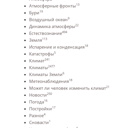
13
Атмосферные фронты
19
Бури
9
Воздушный океан
22
Динамика атмосферы
494
Естествознание
113
Земля
18
Испарение и конденсация
5
Катастрофы
241
Климат
2477
Климаты
6
Климаты Земли
18
Метеонаблюдения
21
Может ли человек изменить климат
250
Новости
16
Погода
17
Постройки
4
Разное
1
Сновасти
4