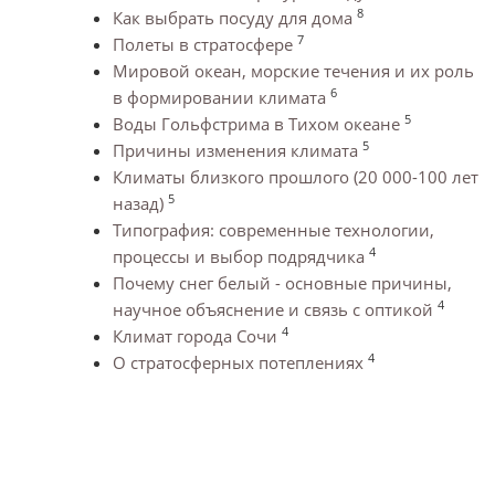
8
Как выбрать посуду для дома
7
Полеты в стратосфере
Мировой океан, морские течения и их роль
6
в формировании климата
5
Воды Гольфстрима в Тихом океане
5
Причины изменения климата
Климаты близкого прошлого (20 000-100 лет
5
назад)
Типография: современные технологии,
4
процессы и выбор подрядчика
Почему снег белый - основные причины,
4
научное объяснение и связь с оптикой
4
Климат города Сочи
4
О стратосферных потеплениях