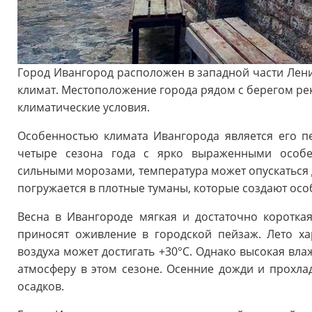
Город Ивангород расположен в западной части Лени
климат. Местоположение города рядом с берегом рек
климатические условия.
Особенностью климата Ивангорода является его п
четыре сезона года с ярко выраженными особен
сильными морозами, температура может опускаться до
погружается в плотные туманы, которые создают осо
Весна в Ивангороде мягкая и достаточно коротка
приносят оживление в городской пейзаж. Лето ха
воздуха может достигать +30°C. Однако высокая вл
атмосферу в этом сезоне. Осенние дожди и прохл
осадков.