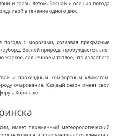
вни и грозы летом. Весной и осенью погода
ождливой в течение одного дня.
я погода с морозами, создавая прекрасные
сноуборд. Весной природа пробуждается, снег
но жаркое, солнечное и теплое, что делает его
ствой и прохладным комфортным климатом.
ороду очарование. Каждый сезон имеет свои
еру в Хоринске.
оринска
ссии, имеет переменный метеорологический
род находится в зоне умеренного климата с