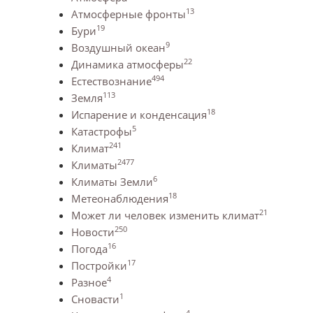
13
Атмосферные фронты
19
Бури
9
Воздушный океан
22
Динамика атмосферы
494
Естествознание
113
Земля
18
Испарение и конденсация
5
Катастрофы
241
Климат
2477
Климаты
6
Климаты Земли
18
Метеонаблюдения
21
Может ли человек изменить климат
250
Новости
16
Погода
17
Постройки
4
Разное
1
Сновасти
4