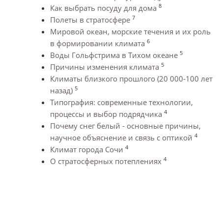
8
Как выбрать посуду для дома
7
Полеты в стратосфере
Мировой океан, морские течения и их роль
6
в формировании климата
5
Воды Гольфстрима в Тихом океане
5
Причины изменения климата
Климаты близкого прошлого (20 000-100 лет
5
назад)
Типография: современные технологии,
4
процессы и выбор подрядчика
Почему снег белый - основные причины,
4
научное объяснение и связь с оптикой
4
Климат города Сочи
4
О стратосферных потеплениях