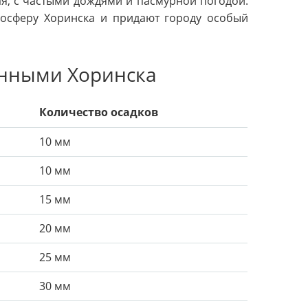
ая, с частыми дождями и пасмурной погодой.
мосферу Хоринска и придают городу особый
анными Хоринска
Количество осадков
10 мм
10 мм
15 мм
20 мм
25 мм
30 мм