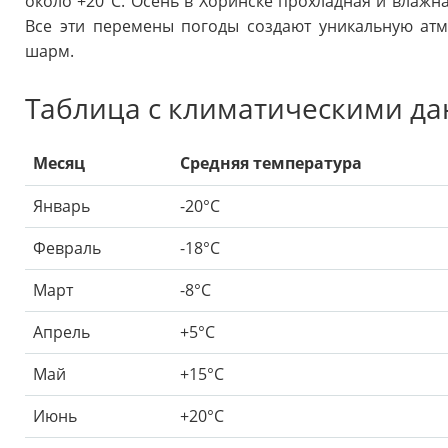
около +20°C. Осень в Хоринске прохладная и влажн
Все эти перемены погоды создают уникальную ат
шарм.
Таблица с климатическими д
Месяц
Средняя температура
Январь
-20°C
Февраль
-18°C
Март
-8°C
Апрель
+5°C
Май
+15°C
Июнь
+20°C