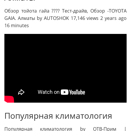
Обзор тойота гайа ???? Тест-драйв, Обзор -TOYOTA
GAIA. Алматы by AUTOSHOK 17,146 views 2 years ago
16 minutes
Популярная климатология
Популярная климатология by ОТВ-Прим |