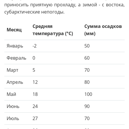
приносить приятную прохладу, а зимой - с востока,
субарктические непогоды.
Средняя
Сумма осадков
Месяц
температура (°C)
(мм)
Январь
-2
50
Февраль
0
60
Март
5
70
Апрель
12
80
Май
18
100
Июнь
24
90
Июль
27
70