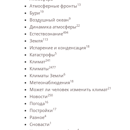
13
Атмосферные фронты
19
Бури
9
Воздушный океан
22
Динамика атмосферы
494
Естествознание
113
Земля
18
Испарение и конденсация
5
Катастрофы
241
Климат
2477
Климаты
6
Климаты Земли
18
Метеонаблюдения
21
Может ли человек изменить климат
250
Новости
16
Погода
17
Постройки
4
Разное
1
Сновасти
4