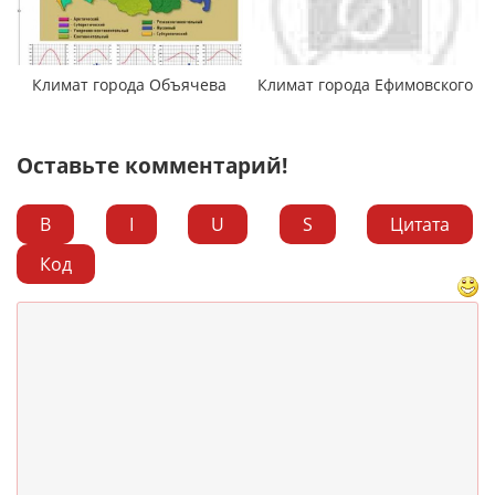
Климат города Объячева
Климат города Ефимовского
Оставьте комментарий!
B
I
U
S
Цитата
Код