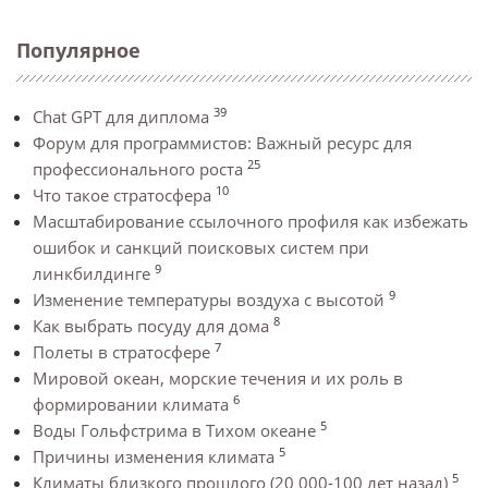
Популярное
39
Chat GPT для диплома
Форум для программистов: Важный ресурс для
25
профессионального роста
10
Что такое стратосфера
Масштабирование ссылочного профиля как избежать
ошибок и санкций поисковых систем при
9
линкбилдинге
9
Изменение температуры воздуха с высотой
8
Как выбрать посуду для дома
7
Полеты в стратосфере
Мировой океан, морские течения и их роль в
6
формировании климата
5
Воды Гольфстрима в Тихом океане
5
Причины изменения климата
5
Климаты близкого прошлого (20 000-100 лет назад)