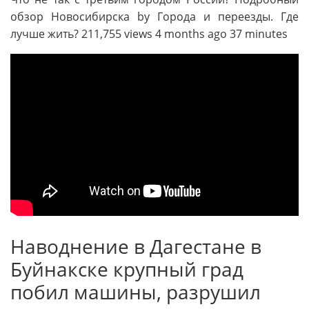
обзор Новосибирска by Города и переезды. Где
лучше жить? 211,755 views 4 months ago 37 minutes
Наводнение в Дагестане в
Буйнакске крупный град
побил машины, разрушил