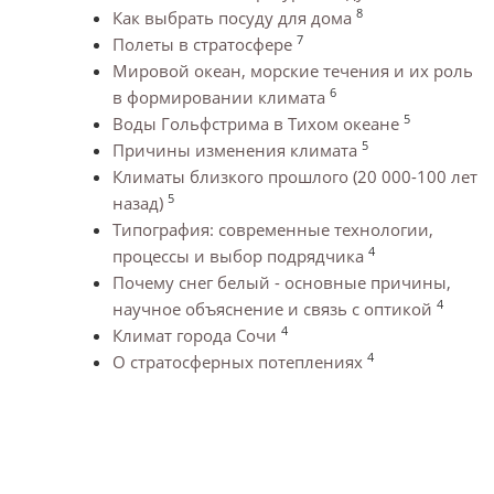
8
Как выбрать посуду для дома
7
Полеты в стратосфере
Мировой океан, морские течения и их роль
6
в формировании климата
5
Воды Гольфстрима в Тихом океане
5
Причины изменения климата
Климаты близкого прошлого (20 000-100 лет
5
назад)
Типография: современные технологии,
4
процессы и выбор подрядчика
Почему снег белый - основные причины,
4
научное объяснение и связь с оптикой
4
Климат города Сочи
4
О стратосферных потеплениях