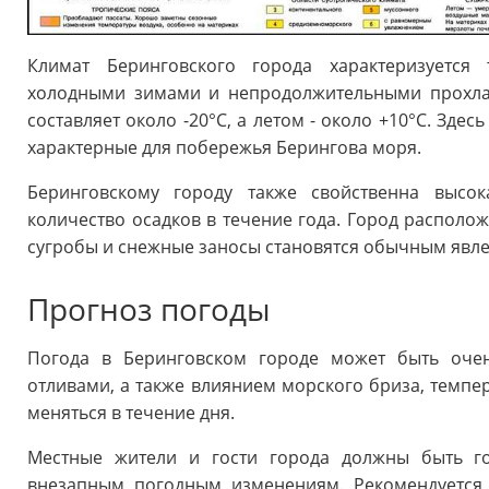
Климат Беринговского города характеризуетс
холодными зимами и непродолжительными прохла
составляет около -20°C, а летом - около +10°C. Зде
характерные для побережья Берингова моря.
Беринговскому городу также свойственна высо
количество осадков в течение года. Город располож
сугробы и снежные заносы становятся обычным явл
Прогноз погоды
Погода в Беринговском городе может быть оче
отливами, а также влиянием морского бриза, темпе
меняться в течение дня.
Местные жители и гости города должны быть г
внезапным погодным изменениям. Рекомендуется 