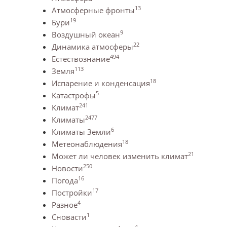
13
Атмосферные фронты
19
Бури
9
Воздушный океан
22
Динамика атмосферы
494
Естествознание
113
Земля
18
Испарение и конденсация
5
Катастрофы
241
Климат
2477
Климаты
6
Климаты Земли
18
Метеонаблюдения
21
Может ли человек изменить климат
250
Новости
16
Погода
17
Постройки
4
Разное
1
Сновасти
4