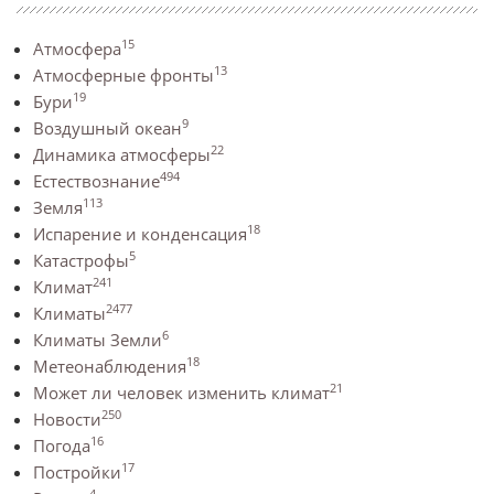
15
Атмосфера
13
Атмосферные фронты
19
Бури
9
Воздушный океан
22
Динамика атмосферы
494
Естествознание
113
Земля
18
Испарение и конденсация
5
Катастрофы
241
Климат
2477
Климаты
6
Климаты Земли
18
Метеонаблюдения
21
Может ли человек изменить климат
250
Новости
16
Погода
17
Постройки
4