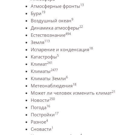
13
Атмосферные фронты
19
Бури
9
Воздушный океан
22
Динамика атмосферы
494
Естествознание
113
Земля
18
Испарение и конденсация
5
Катастрофы
241
Климат
2477
Климаты
6
Климаты Земли
18
Метеонаблюдения
21
Может ли человек изменить климат
250
Новости
16
Погода
17
Постройки
4
Разное
1
Сновасти
4