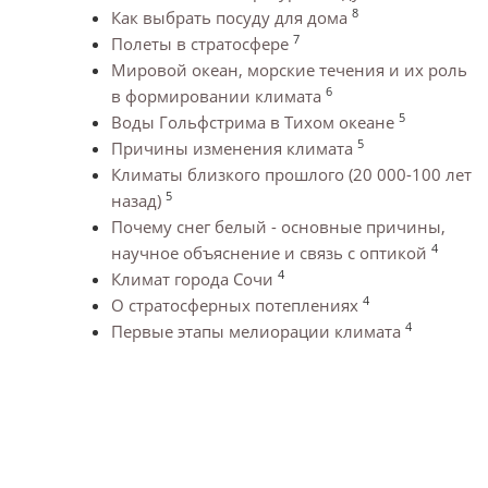
8
Как выбрать посуду для дома
7
Полеты в стратосфере
Мировой океан, морские течения и их роль
6
в формировании климата
5
Воды Гольфстрима в Тихом океане
5
Причины изменения климата
Климаты близкого прошлого (20 000-100 лет
5
назад)
Почему снег белый - основные причины,
4
научное объяснение и связь с оптикой
4
Климат города Сочи
4
О стратосферных потеплениях
4
Первые этапы мелиорации климата