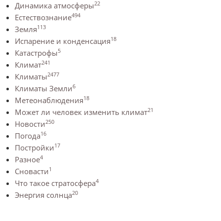
22
Динамика атмосферы
494
Естествознание
113
Земля
18
Испарение и конденсация
5
Катастрофы
241
Климат
2477
Климаты
6
Климаты Земли
18
Метеонаблюдения
21
Может ли человек изменить климат
250
Новости
16
Погода
17
Постройки
4
Разное
1
Сновасти
4
Что такое стратосфера
20
Энергия солнца