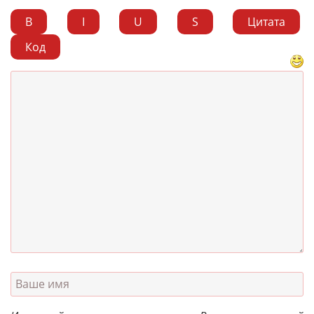
B
I
U
S
Цитата
Код