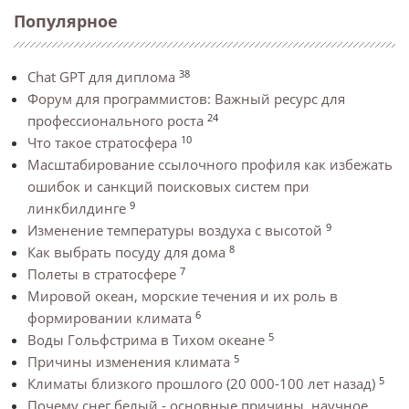
Популярное
38
Chat GPT для диплома
Форум для программистов: Важный ресурс для
24
профессионального роста
10
Что такое стратосфера
Масштабирование ссылочного профиля как избежать
ошибок и санкций поисковых систем при
9
линкбилдинге
9
Изменение температуры воздуха с высотой
8
Как выбрать посуду для дома
7
Полеты в стратосфере
Мировой океан, морские течения и их роль в
6
формировании климата
5
Воды Гольфстрима в Тихом океане
5
Причины изменения климата
5
Климаты близкого прошлого (20 000-100 лет назад)
Почему снег белый - основные причины, научное