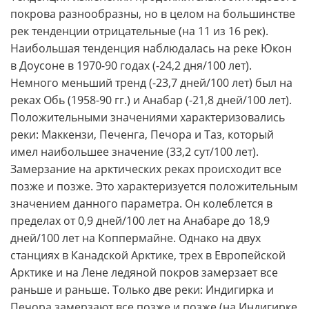
покрова разнообразны, но в целом на большинстве
рек тенденции отрицательные (на 11 из 16 рек).
Наибольшая тенденция наблюдалась на реке Юкон
в Доусоне в 1970-90 годах (-24,2 дня/100 лет).
Немного меньший тренд (-23,7 дней/100 лет) был на
реках Обь (1958-90 гг.) и Анабар (-21,8 дней/100 лет).
Положительными значениями характеризовались
реки: Маккензи, Печенга, Печора и Таз, который
имел наибольшее значение (33,2 сут/100 лет).
Замерзание на арктических реках происходит все
позже и позже. Это характеризуется положительным
значением данного параметра. Он колеблется в
пределах от 0,9 дней/100 лет на Анабаре до 18,9
дней/100 лет на Коппермайне. Однако на двух
станциях в Канадской Арктике, трех в Европейской
Арктике и на Лене ледяной покров замерзает все
раньше и раньше. Только две реки: Индигирка и
Печора замерзают все позже и позже (на Индигирке