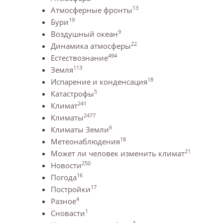
13
Атмосферные фронты
19
Бури
9
Воздушный океан
22
Динамика атмосферы
494
Естествознание
113
Земля
18
Испарение и конденсация
5
Катастрофы
241
Климат
2477
Климаты
6
Климаты Земли
18
Метеонаблюдения
21
Может ли человек изменить климат
250
Новости
16
Погода
17
Постройки
4
Разное
1
Сновасти
4