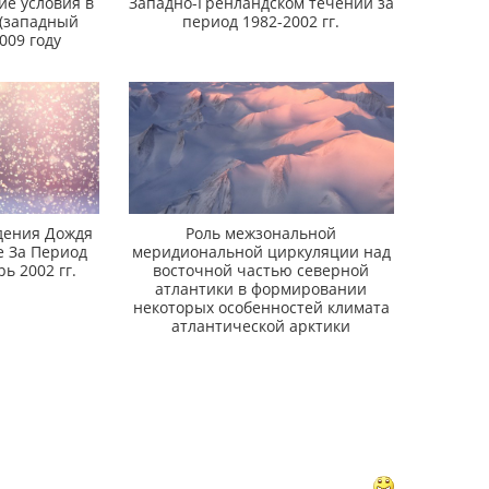
ие условия в
Западно-Гренландском течении за
 (западный
период 1982-2002 гг.
009 году
дения Дождя
Роль межзональной
е За Период
меридиональной циркуляции над
ь 2002 гг.
восточной частью северной
атлантики в формировании
некоторых особенностей климата
атлантической арктики