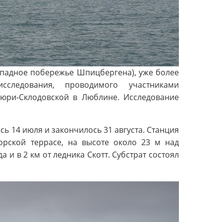
ападное побережье Шпицбергена), уже более
следования, проводимого участниками
Кюри-Склодовской в Люблине. Исследование
.
ь 14 июля и закончилось 31 августа. Станция
орской террасе, на высоте около 23 м над
 и в 2 км от ледника Скотт. Субстрат состоял