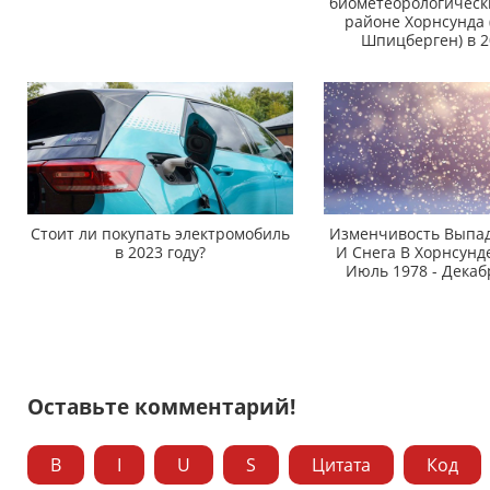
биометеорологическ
районе Хорнсунда
Шпицберген) в 2
Стоит ли покупать электромобиль
Изменчивость Выпа
в 2023 году?
И Снега В Хорнсунд
Июль 1978 - Декабр
Оставьте комментарий!
B
I
U
S
Цитата
Код