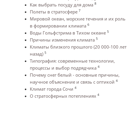
8
Как выбрать посуду для дома
7
Полеты в стратосфере
Мировой океан, морские течения и их роль
6
в формировании климата
5
Воды Гольфстрима в Тихом океане
5
Причины изменения климата
Климаты близкого прошлого (20 000-100 лет
5
назад)
Типография: современные технологии,
4
процессы и выбор подрядчика
Почему снег белый - основные причины,
4
научное объяснение и связь с оптикой
4
Климат города Сочи
4
О стратосферных потеплениях