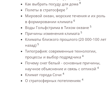
8
Как выбрать посуду для дома
7
Полеты в стратосфере
Мировой океан, морские течения и их роль
6
в формировании климата
5
Воды Гольфстрима в Тихом океане
5
Причины изменения климата
Климаты близкого прошлого (20 000-100 лет
5
назад)
Типография: современные технологии,
4
процессы и выбор подрядчика
Почему снег белый - основные причины,
4
научное объяснение и связь с оптикой
4
Климат города Сочи
4
О стратосферных потеплениях