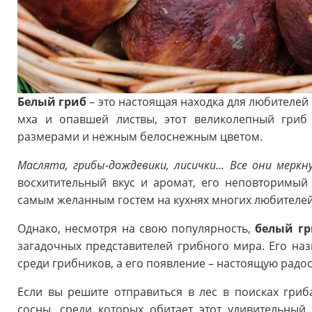
Белый гриб
– это настоящая находка для любителей
мха и опавшей листвы, этот великолепный гриб
размерами и нежным белоснежным цветом.
Маслята, грибы-дождевики, лисички... Все они мер
восхитительный вкус и аромат, его неповторимый
самым желанным гостем на кухнях многих любителе
Однако, несмотря на свою популярность,
белый гр
загадочных представителей грибного мира. Его на
среди грибников, а его появление – настоящую радос
Если вы решите отправиться в лес в поисках гриба
сосны, среди которых обитает этот удивительный