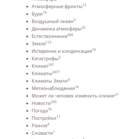
13
Атмосферные фронты
19
Бури
9
Воздушный океан
22
Динамика атмосферы
494
Естествознание
113
Земля
18
Испарение и конденсация
5
Катастрофы
241
Климат
2477
Климаты
6
Климаты Земли
18
Метеонаблюдения
21
Может ли человек изменить климат
250
Новости
16
Погода
17
Постройки
4
Разное
1
Сновасти
4